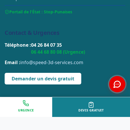
Portail de l'État : Stop-Punaises
Contact & Urgences
Téléphone :
04 26 84 07 35
06 44 68 80 08 (Urgence)
Email :
info@speed-3d-services.com
Demander un devis gratuit
© 2026 Speed-3D Services. Tous droits réservés.
URGENCE
DEVIS GRATUIT