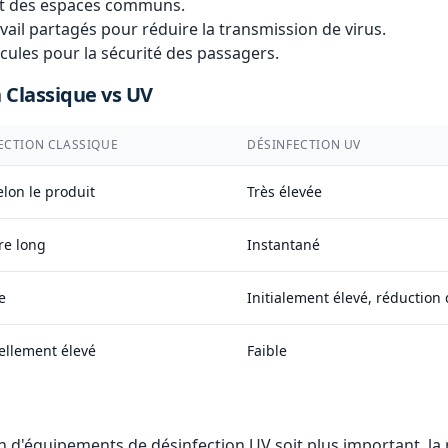
 et des espaces communs.
vail partagés pour réduire la transmission de virus.
cules pour la sécurité des passagers.
 Classique vs UV
ECTION CLASSIQUE
DÉSINFECTION UV
elon le produit
Très élevée
re long
Instantané
e
Initialement élevé, réduction
ellement élevé
Faible
ion d'équipements de désinfection UV soit plus important, la 