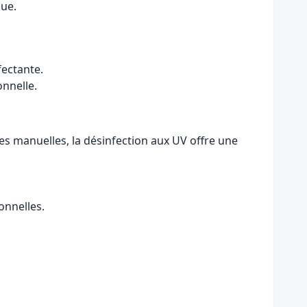
que.
fectante.
onnelle.
s manuelles, la désinfection aux UV offre une
onnelles.