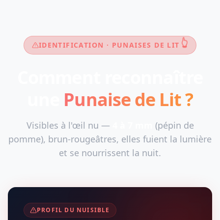
👆
IDENTIFICATION · PUNAISES DE LIT
Comment reconnaître
une
Punaise de Lit ?
Visibles à l'œil nu —
4 à 7 mm
(pépin de
pomme), brun-rougeâtres, elles fuient la lumière
et se nourrissent la nuit.
PROFIL DU NUISIBLE