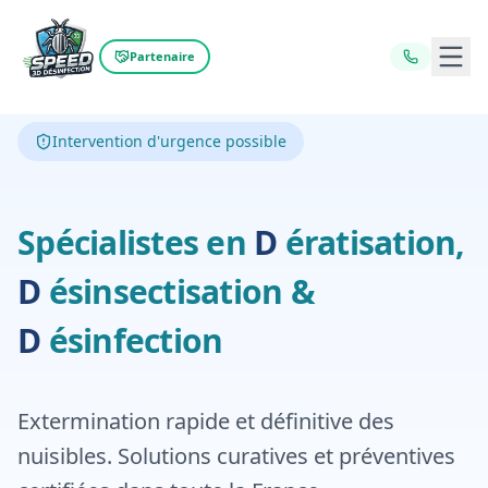
Ouvr
Partenaire
Intervention d'urgence possible
Dératisation,
D
Spécialistes en
D
ératisation,
Désinfecti
D
ésinsectisation
&
D
ésinfection
Extermination rapide et définitive des
nuisibles. Solutions curatives et préventives