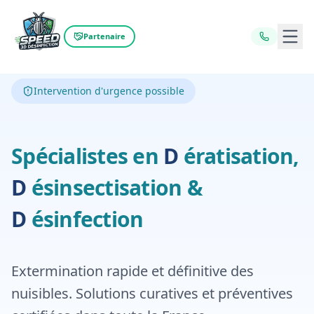
Ouvr
Partenaire
Intervention d'urgence possible
Dératisation,
D
Spécialistes en
D
ératisation,
Désinfecti
D
ésinsectisation
&
D
ésinfection
Extermination rapide et définitive des
nuisibles. Solutions curatives et préventives