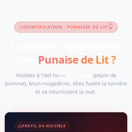
👆
IDENTIFICATION · PUNAISES DE LIT
Comment reconnaître
une
Punaise de Lit ?
Visibles à l'œil nu —
4 à 7 mm
(pépin de
pomme), brun-rougeâtres, elles fuient la lumière
et se nourrissent la nuit.
PROFIL DU NUISIBLE