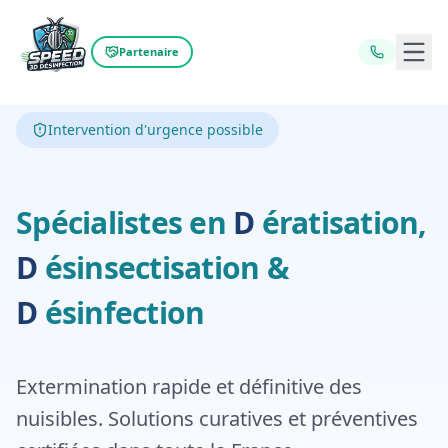
Ouvr
Partenaire
Intervention d'urgence possible
Dératisation,
D
Spécialistes en
D
ératisation,
Désinfecti
D
ésinsectisation
&
D
ésinfection
Extermination rapide et définitive des
nuisibles. Solutions curatives et préventives