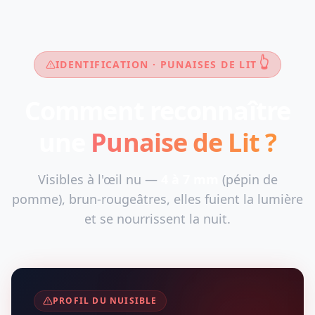
👆
IDENTIFICATION · PUNAISES DE LIT
Comment reconnaître
une
Punaise de Lit ?
Visibles à l'œil nu —
4 à 7 mm
(pépin de
pomme), brun-rougeâtres, elles fuient la lumière
et se nourrissent la nuit.
PROFIL DU NUISIBLE