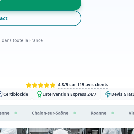
 :
act
s dans toute la France
4.8/5 sur 115 avis clients
Certibiocide
Intervention Express 24/7
Devis Gratu
lon-sur-Saône
Roanne
Vienne
Gre
●
●
●