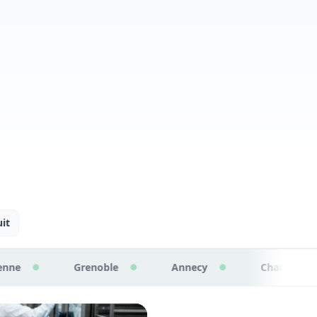
it
noble
Annecy
Chambéry
Valence
●
●
●