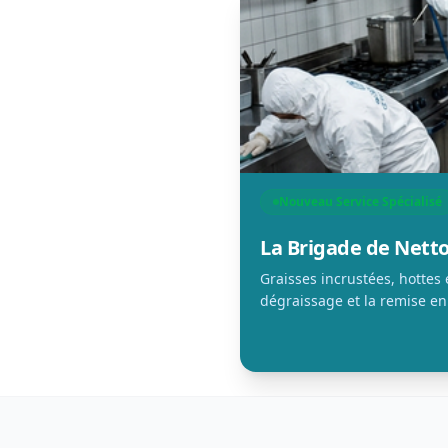
Nouveau Service Spécialisé
La Brigade de Net
Graisses incrustées, hottes
dégraissage et la remise en