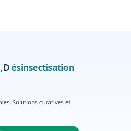
,
Désinsectisation
,
D
ésinsectisation
bles. Solutions curatives et