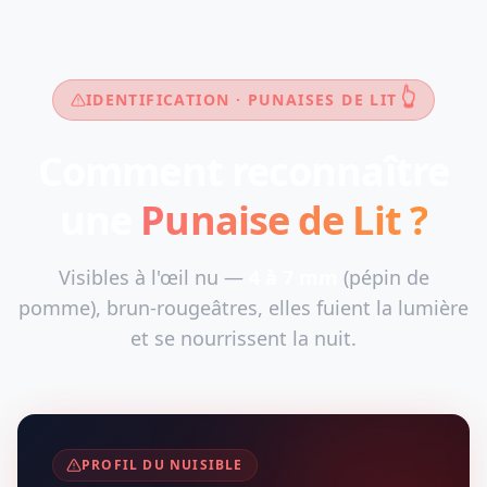
👆
IDENTIFICATION · PUNAISES DE LIT
Comment reconnaître
une
Punaise de Lit ?
Visibles à l'œil nu —
4 à 7 mm
(pépin de
pomme), brun-rougeâtres, elles fuient la lumière
et se nourrissent la nuit.
PROFIL DU NUISIBLE