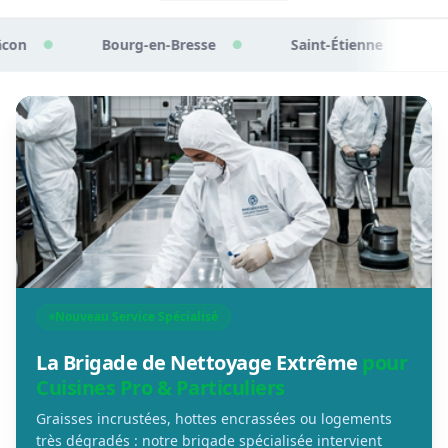
Bourg-en-Bresse
Saint-Étienne
Chalon-sur-
●
●
Nouveau Service Spécialisé
La Brigade de Nettoyage Extrême
pour
Cuisines Pro & Particuliers
Graisses incrustées, hottes encrassées ou logements
très dégradés : notre brigade spécialisée intervient