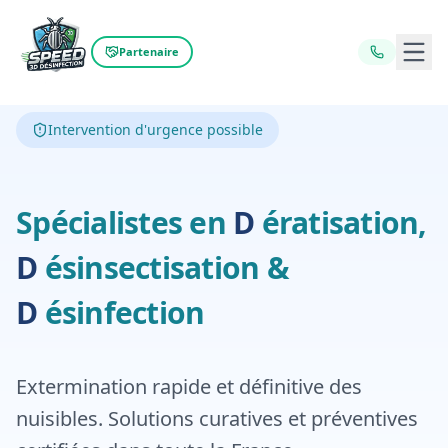
Ouvr
Partenaire
Intervention d'urgence possible
Dératisation,
D
Spécialistes en
D
ératisation,
Désinfecti
D
ésinsectisation
&
D
ésinfection
Extermination rapide et définitive des
nuisibles. Solutions curatives et préventives