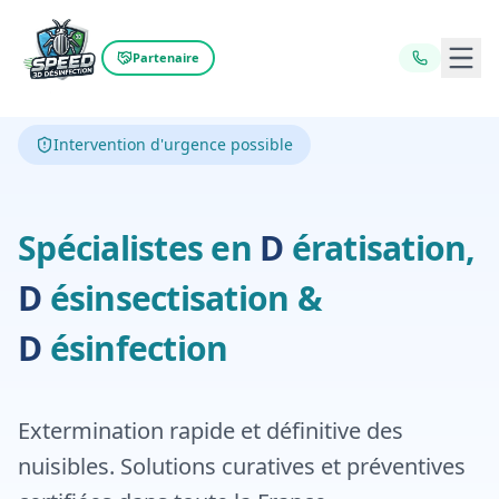
Ouvr
Partenaire
Intervention d'urgence possible
Dératisation,
D
Spécialistes en
D
ératisation,
Désinfecti
D
ésinsectisation
&
D
ésinfection
Extermination rapide et définitive des
nuisibles. Solutions curatives et préventives