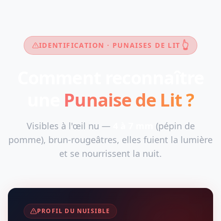
👆
IDENTIFICATION · PUNAISES DE LIT
Comment reconnaître
une
Punaise de Lit ?
Visibles à l'œil nu —
4 à 7 mm
(pépin de
pomme), brun-rougeâtres, elles fuient la lumière
et se nourrissent la nuit.
PROFIL DU NUISIBLE