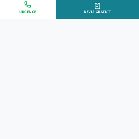
URGENCE
DEVIS GRATUIT
Approche Humaine
Certifiés par l'État
Sans jugement et discrète
Agréments Certibiocide &
DASRI
Intervention Rapide
Résultat Garanti
Disponibilité immédiate
Logement sain et restauré