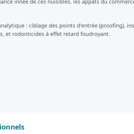
iance innée de ces nuisibles, les appâts du commerce
alytique : ciblage des points d'entrée (proofing), in
s, et rodonticides à effet retard foudroyant.
ionnels