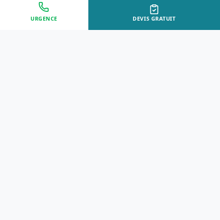
URGENCE
DEVIS GRATUIT
Approche Humaine
Certifiés par l'État
Sans jugement et discrète
Agréments Certibiocide &
DASRI
Intervention Rapide
Résultat Garanti
Disponibilité immédiate
Logement sain et restauré