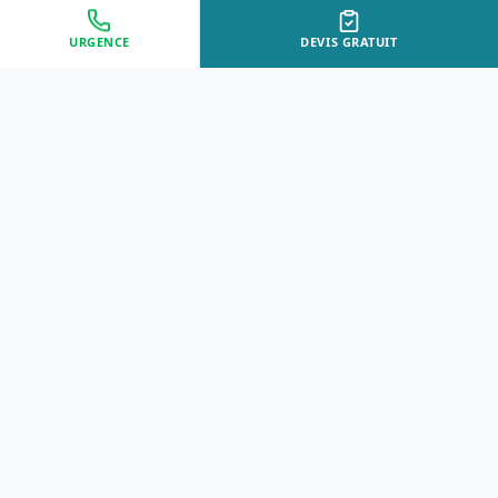
URGENCE
DEVIS GRATUIT
Approche Humaine
Certifiés par l'État
Sans jugement et discrète
Agréments Certibiocide &
DASRI
Intervention Rapide
Résultat Garanti
Disponibilité immédiate
Logement sain et restauré