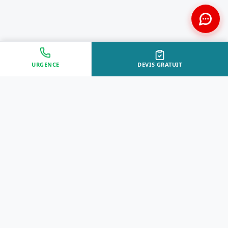
URGENCE
DEVIS GRATUIT
Approche Humaine
Certifiés par l'État
Sans jugement et discrète
Agréments Certibiocide &
DASRI
Intervention Rapide
Résultat Garanti