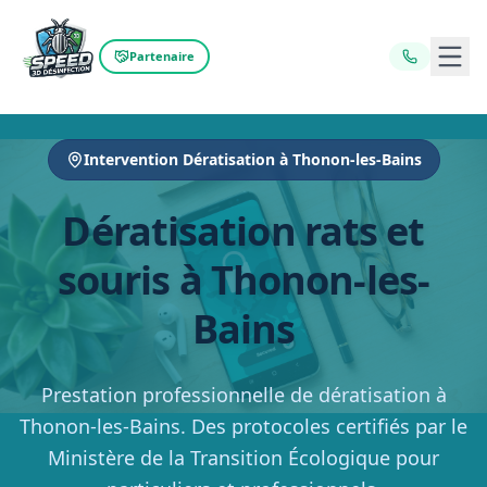
Ouvr
Partenaire
Intervention Dératisation à Thonon-les-Bains
Dératisation rats et
souris à Thonon-les-
Bains
Prestation professionnelle de dératisation à
Thonon-les-Bains. Des protocoles certifiés par le
Ministère de la Transition Écologique pour