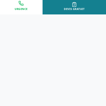
URGENCE
DEVIS GRATUIT
Approche Humaine
Certifiés par l'État
Sans jugement et discrète
Agréments Certibiocide &
DASRI
Intervention Rapide
Résultat Garanti
Disponibilité immédiate
Logement sain et restauré