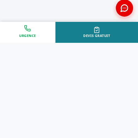
URGENCE
DEVIS GRATUIT
Approche Humaine
Certifiés par l'État
Sans jugement et discrète
Agréments Certibiocide &
DASRI
Intervention Rapide
Résultat Garanti
Disponibilité immédiate
Logement sain et restauré