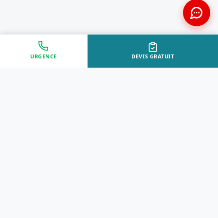
URGENCE
DEVIS GRATUIT
Approche Humaine
Certifiés par l'État
Sans jugement et discrète
Agréments Certibiocide &
DASRI
Intervention Rapide
Résultat Garanti
Disponibilité immédiate
Logement sain et restauré