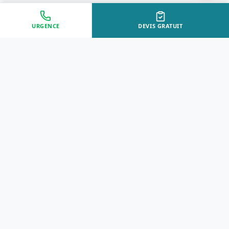
URGENCE
DEVIS GRATUIT
Approche Humaine
Certifiés par l'État
Sans jugement et discrète
Agréments Certibiocide &
DASRI
Intervention Rapide
Résultat Garanti
Disponibilité immédiate
Logement sain et restauré