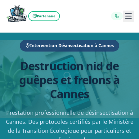
Ouvr
Partenaire
Intervention Désinsectisation à Cannes
Destruction nid de
guêpes et frelons à
Cannes
Prestation professionnelle de désinsectisation à
Cannes. Des protocoles certifiés par le Ministère
de la Transition Écologique pour particuliers et