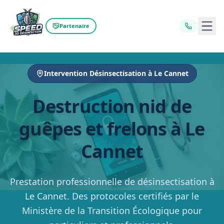
Ouvr
Partenaire
Intervention Désinsectisation à Le Cannet
Destruction nid de
guêpes et frelons à Le
Cannet
Prestation professionnelle de désinsectisation à
Le Cannet. Des protocoles certifiés par le
Ministère de la Transition Écologique pour