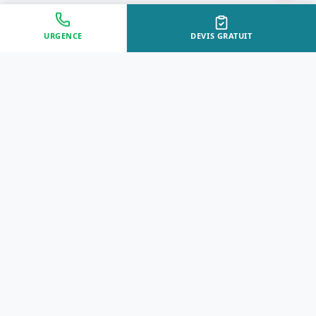
URGENCE
DEVIS GRATUIT
Approche Humaine
Certifiés par l'État
Sans jugement et discrète
Agréments Certibiocide &
DASRI
Intervention Rapide
Résultat Garanti
Disponibilité immédiate
Logement sain et restauré