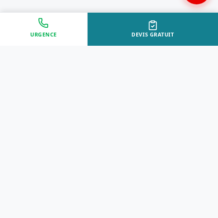
URGENCE
DEVIS GRATUIT
Approche Humaine
Certifiés par l'État
Sans jugement et discrète
Agréments Certibiocide &
DASRI
Intervention Rapide
Résultat Garanti
Disponibilité immédiate
Logement sain et restauré