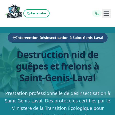
Ouvr
Partenaire
Intervention Désinsectisation à Saint-Genis-Laval
Destruction nid de
guêpes et frelons à
Saint-Genis-Laval
Prestation professionnelle de désinsectisation à
Saint-Genis-Laval. Des protocoles certifiés par le
Ministère de la Transition Écologique pour