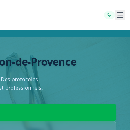
Ouvr
alon-de-Provence
. Des protocoles
 et professionnels.