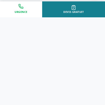
URGENCE
DEVIS GRATUIT
Approche Humaine
Certifiés par l'État
Sans jugement et discrète
Agréments Certibiocide &
DASRI
Intervention Rapide
Résultat Garanti
Disponibilité immédiate
Logement sain et restauré