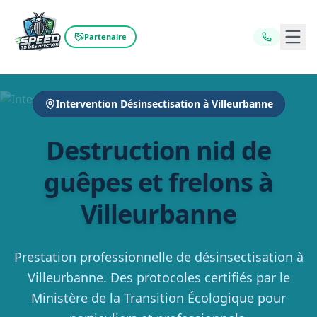
Ouvr
Partenaire
Intervention Désinsectisation à Villeurbanne
Destruction nid de
guêpes et frelons à
Villeurbanne
Prestation professionnelle de désinsectisation à
Villeurbanne. Des protocoles certifiés par le
Ministère de la Transition Écologique pour