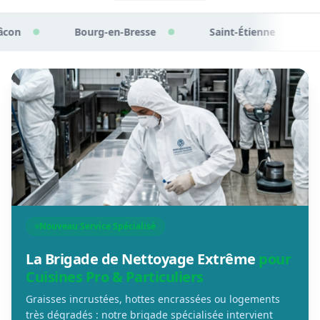
Bourg-en-Bresse
Saint-Étienne
Chalon-sur-
●
●
Nouveau Service Spécialisé
La Brigade de Nettoyage Extrême
pour
Cuisines Pro & Particuliers
Graisses incrustées, hottes encrassées ou logements
très dégradés : notre brigade spécialisée intervient