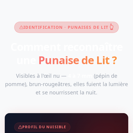
👆
IDENTIFICATION · PUNAISES DE LIT
Comment reconnaître
une
Punaise de Lit ?
Visibles à l'œil nu —
4 à 7 mm
(pépin de
pomme), brun-rougeâtres, elles fuient la lumière
et se nourrissent la nuit.
PROFIL DU NUISIBLE