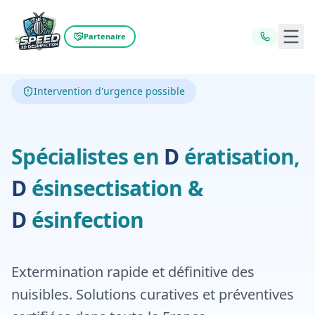
Ouvr
Partenaire
Intervention d'urgence possible
Dératisation,
D
Spécialistes en
D
ératisation,
Désinfecti
D
ésinsectisation
&
D
ésinfection
Extermination rapide et définitive des
nuisibles. Solutions curatives et préventives