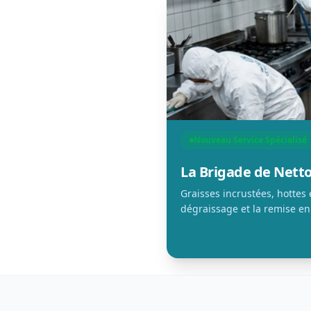
Nouveau Service Spécialisé
La Brigade de Net
Graisses incrustées, hottes
dégraissage et la remise en