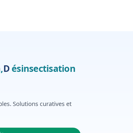
,
Désinsectisation
,
D
ésinsectisation
bles. Solutions curatives et