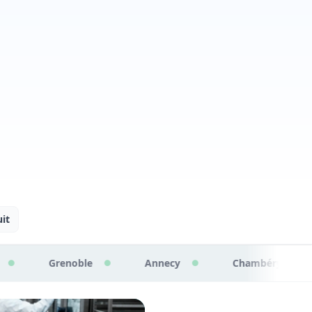
it
e
Annecy
Chambéry
Valence
●
●
●
●