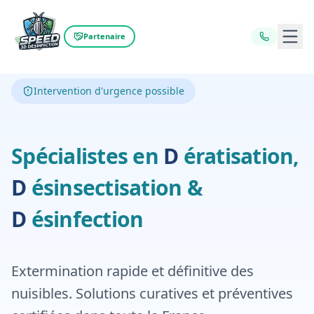
Ouvr
Partenaire
Intervention d'urgence possible
Dératisation,
D
Spécialistes en
D
ératisation,
Désinfecti
D
ésinsectisation
&
D
ésinfection
Extermination rapide et définitive des
nuisibles. Solutions curatives et préventives