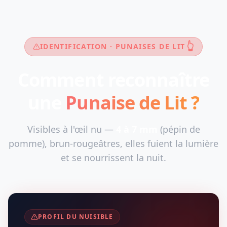
👆
IDENTIFICATION · PUNAISES DE LIT
Comment reconnaître
une
Punaise de Lit ?
Visibles à l'œil nu —
4 à 7 mm
(pépin de
pomme), brun-rougeâtres, elles fuient la lumière
et se nourrissent la nuit.
PROFIL DU NUISIBLE