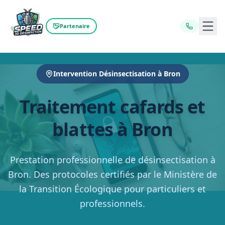
Ouvr
Partenaire
Intervention Désinsectisation à Bron
Traitement cafards et
blattes à Bron
Prestation professionnelle de désinsectisation à
Bron. Des protocoles certifiés par le Ministère de
la Transition Écologique pour particuliers et
professionnels.