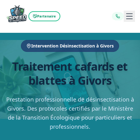
Ouvr
Partenaire
Intervention Désinsectisation à Givors
Traitement cafards et
blattes à Givors
Prestation professionnelle de désinsectisation à
Givors. Des protocoles certifiés par le Ministère
de la Transition Écologique pour particuliers et
professionnels.