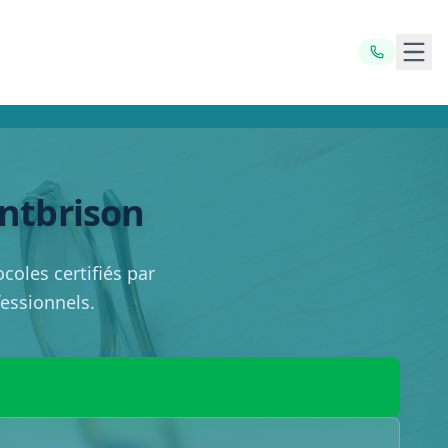
Ouvr
ontbrison
coles certifiés par
fessionnels.