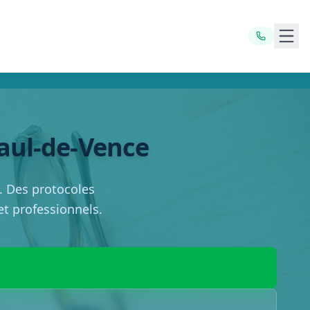
Ouvr
Paul-de-Vence
. Des protocoles
 et professionnels.