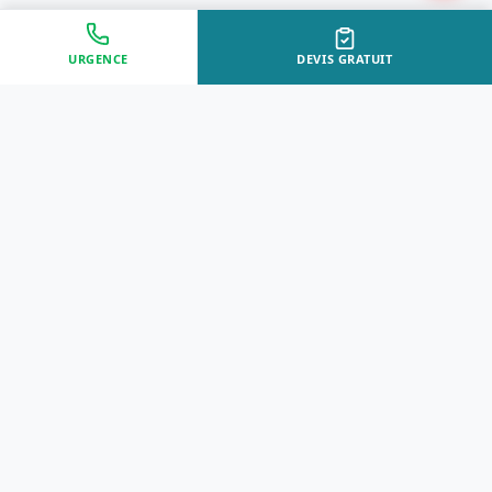
URGENCE
DEVIS GRATUIT
Approche Humaine
Certifiés par l'État
Sans jugement et discrète
Agréments Certibiocide &
DASRI
Intervention Rapide
Résultat Garanti
Disponibilité immédiate
Logement sain et restauré