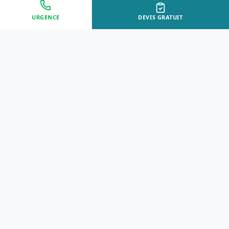
URGENCE
DEVIS GRATUIT
Approche Humaine
Certifiés par l'État
Sans jugement et discrète
Agréments Certibiocide &
DASRI
Intervention Rapide
Résultat Garanti
Disponibilité immédiate
Logement sain et restauré
nd soutien psychologique."
"Un travail t
- Marie L.