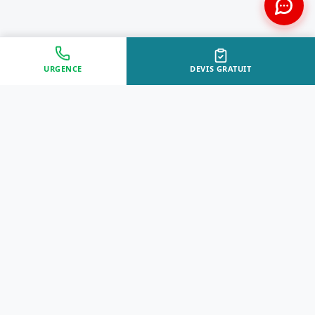
URGENCE
DEVIS GRATUIT
Approche Humaine
Certifiés par l'État
Sans jugement et discrète
Agréments Certibiocide &
DASRI
Intervention Rapide
Résultat Garanti
Disponibilité immédiate
Logement sain et restauré