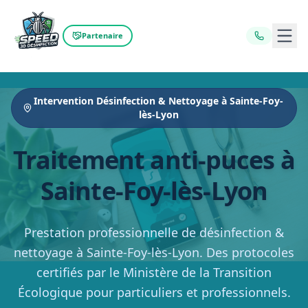
Ouvr
Partenaire
Intervention Désinfection & Nettoyage à Sainte-Foy-
lès-Lyon
Traitement anti-puces à
Sainte-Foy-lès-Lyon
Prestation professionnelle de désinfection &
nettoyage à Sainte-Foy-lès-Lyon. Des protocoles
certifiés par le Ministère de la Transition
Écologique pour particuliers et professionnels.