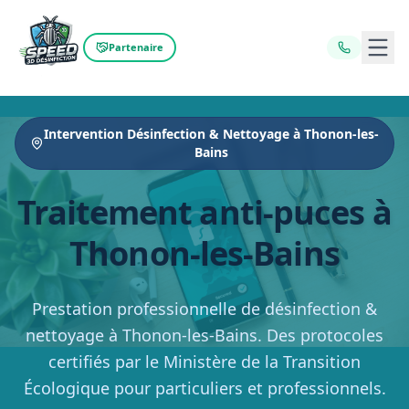
Ouvr
Partenaire
Intervention Désinfection & Nettoyage à Thonon-les-
Bains
Traitement anti-puces à
Thonon-les-Bains
Prestation professionnelle de désinfection &
nettoyage à Thonon-les-Bains. Des protocoles
certifiés par le Ministère de la Transition
Écologique pour particuliers et professionnels.