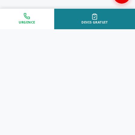
URGENCE
DEVIS GRATUIT
Approche Humaine
Certifiés par l'État
Sans jugement et discrète
Agréments Certibiocide &
DASRI
Intervention Rapide
Résultat Garanti
Disponibilité immédiate
Logement sain et restauré