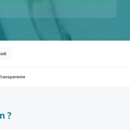
tuit
 Transparente
n ?