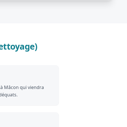
ettoyage)
e à Mâcon qui viendra
adéquats.