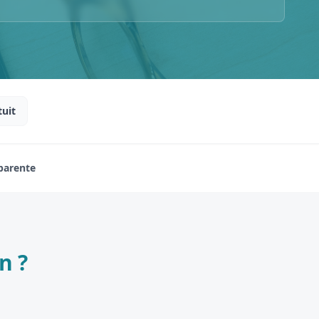
tuit
sparente
n ?