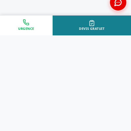
URGENCE
DEVIS GRATUIT
Approche Humaine
Certifiés par l'État
Sans jugement et discrète
Agréments Certibiocide &
DASRI
Intervention Rapide
Résultat Garanti
Disponibilité immédiate
Logement sain et restauré