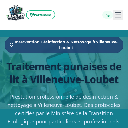
Ouvr
Partenaire
Intervention Désinfection & Nettoyage à Villeneuve-
Loubet
Traitement punaises de
lit à Villeneuve-Loubet
Prestation professionnelle de désinfection &
nettoyage à Villeneuve-Loubet. Des protocoles
certifiés par le Ministère de la Transition
Écologique pour particuliers et professionnels.