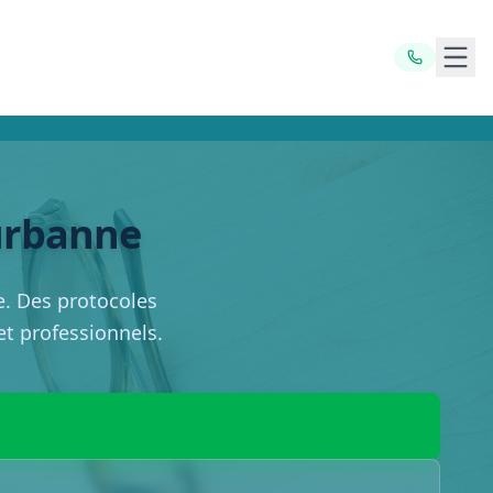
Ouvr
eurbanne
e. Des protocoles
 et professionnels.