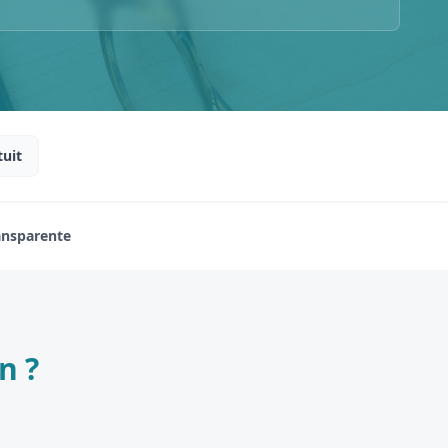
tuit
ransparente
n ?