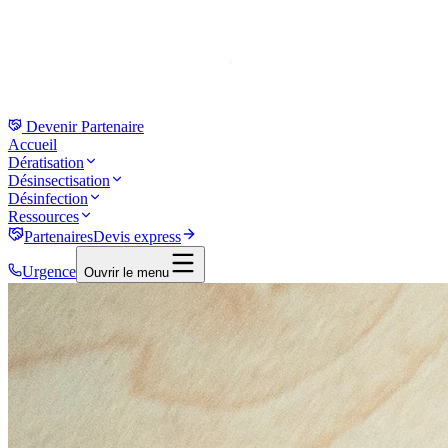
Devenir
Partenaire
Accueil
Dératisation
Désinsectisation
Désinfection
Ressources
Partenaires
Devis express
Urgence
Ouvrir le menu